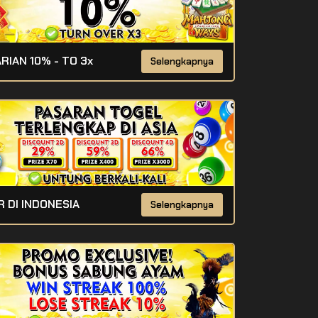
RIAN 10% - TO 3x
Selengkapnya
 DI INDONESIA
Selengkapnya