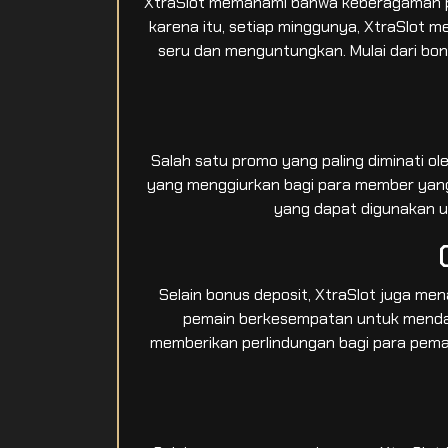
XtraSlot memahami bahwa keberagaman pr
karena itu, setiap minggunya, XtraSlot
seru dan menguntungkan. Mulai dari bon
Salah satu promo yang paling diminati o
yang menggiurkan bagi para member yang 
yang dapat digunakan u
Selain bonus deposit, XtraSlot juga 
pemain berkesempatan untuk mendapa
memberikan perlindungan bagi para pema