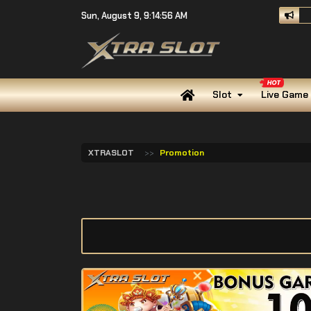
Sun, August 9, 9:14:57 AM
Slot
Live Game
XTRASLOT
Promotion