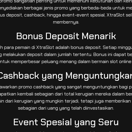
omo sangatlah penting untuk memenuhi kebutuhan dan kein
 menyediakan berbagai jenis promo yang berbeda-beda untuk m
us deposit, cashback, hingga event-event spesial, XtraSlot se
membernya.
Bonus Deposit Menarik
leh para pemain di XtraSlot adalah bonus deposit. Setiap ming
melakukan deposit dalam jumlah tertentu. Bonus ini dapat b
ntuk memperbesar peluang menang dalam bermain slot online 
Cashback yang Menguntungka
menawarkan promo cashback yang sangat menguntungkan bagi p
tkan kembali sebagian dari total kerugian mereka dalam ben
in dari kerugian yang mungkin terjadi, tetapi juga memberik
sebagian dari uang yang telah diinvestasikan.
Event Spesial yang Seru