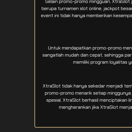
Selain promo-promo mingguan, XtraSlot j
berupa turnamen slot online, jackpot besa
event ini tidak hanya memberikan kesem
Untuk mendapatkan promo-promo menari
sangatlah mudah dan cepat, sehingga para
memiliki program loyalitas
XtraSlot tidak hanya sekedar menjadi t
promo-promo menarik setiap minggunya. 
spesial, XtraSlot berhasil menciptakan
mengherankan jika XtraSlot menja