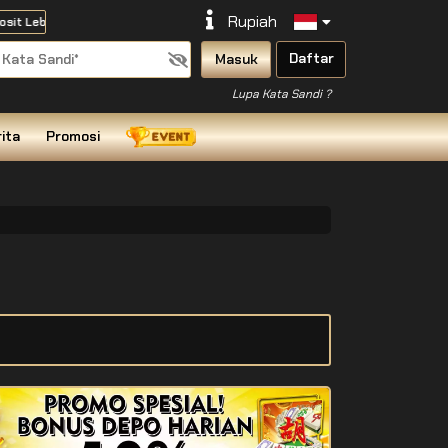
Rupiah
Lebih Mudah Dan Cepat Menggunakan Qris Mpay
Daftar
Masuk
Lupa Kata Sandi ?
ita
Promosi