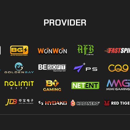
PROVIDER